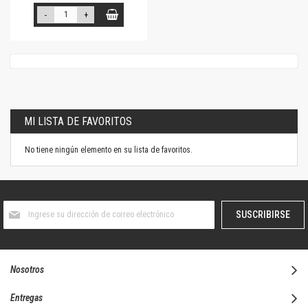
-
+
MI LISTA DE FAVORITOS
No tiene ningún elemento en su lista de favoritos.
Suscríbase
SUSCRIBIRSE
al
boletín
informativo:
Nosotros
Entregas