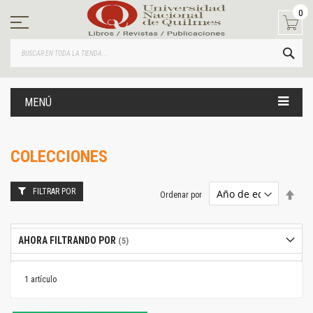
Ir
0
al
contenido
BUS
MENÚ
COLECCIONES
FILTRAR POR
Estab
Ordenar por
dire
desc
AHORA FILTRANDO POR
1
artículo