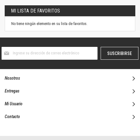
MI LISTA DE FAVORITOS
No tiene ningún elemento en su lista de favoritos.
Suscríbase
SUSCRIBIRSE
al
boletín
informativo:
Nosotros
Entregas
Mi Usuario
Contacto