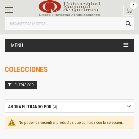
Ir
0
al
contenido
BUS
MENÚ
COLECCIONES
FILTRAR POR
AHORA FILTRANDO POR
No podemos encontrar productos que coincida con la selección.