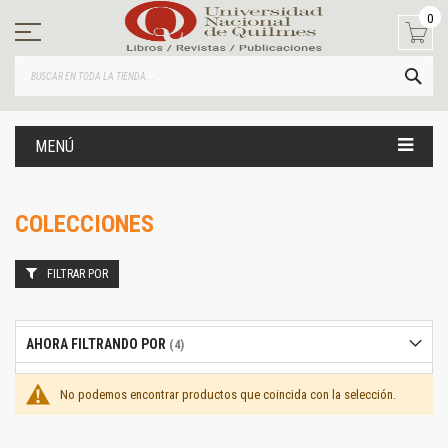
Ir
0
al
contenido
BUS
MENÚ
COLECCIONES
FILTRAR POR
AHORA FILTRANDO POR
No podemos encontrar productos que coincida con la selección.