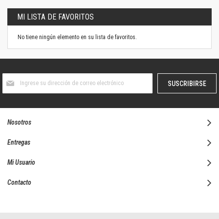
MI LISTA DE FAVORITOS
No tiene ningún elemento en su lista de favoritos.
Suscríbase
SUSCRIBIRSE
al
boletín
informativo:
Nosotros
Entregas
Mi Usuario
Contacto