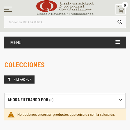
Ir
0
al
contenido
BUS
MENÚ
COLECCIONES
FILTRAR POR
AHORA FILTRANDO POR
No podemos encontrar productos que coincida con la selección.