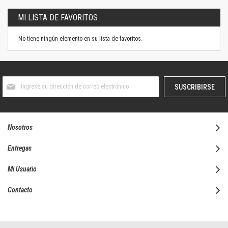
MI LISTA DE FAVORITOS
No tiene ningún elemento en su lista de favoritos.
Suscríbase
SUSCRIBIRSE
al
boletín
informativo:
Nosotros
Entregas
Mi Usuario
Contacto