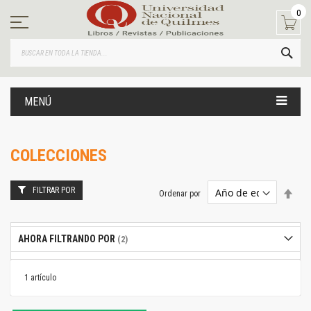
Ir
0
al
contenido
BUS
MENÚ
COLECCIONES
FILTRAR POR
Estab
Ordenar por
dire
desc
AHORA FILTRANDO POR
1
artículo