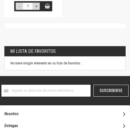
-
+
MI LISTA DE FAVORITOS
No tiene ningún elemento en su lista de favoritos.
Suscríbase
SUSCRIBIRSE
al
boletín
informativo:
Nosotros
Entregas