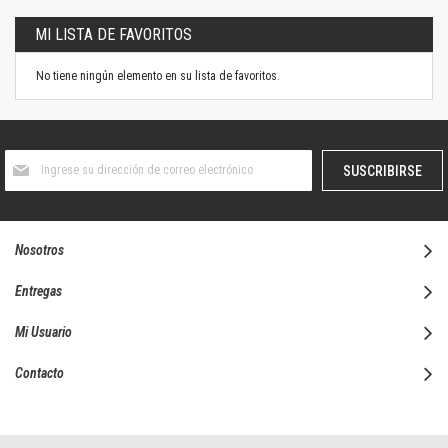
MI LISTA DE FAVORITOS
No tiene ningún elemento en su lista de favoritos.
Suscríbase
SUSCRIBIRSE
al
boletín
informativo:
Nosotros
Entregas
Mi Usuario
Contacto