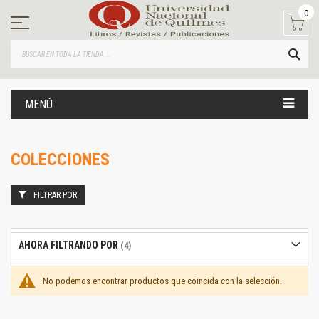
Ir
0
al
contenido
BUS
MENÚ
COLECCIONES
FILTRAR POR
AHORA FILTRANDO POR
No podemos encontrar productos que coincida con la selección.