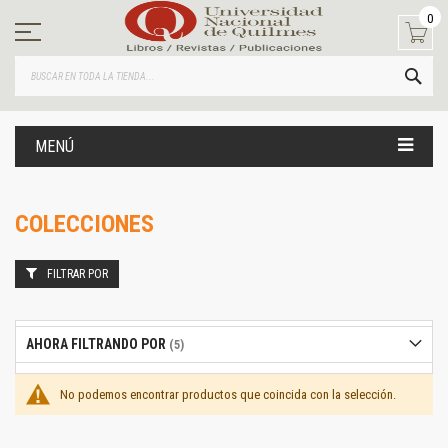
Ir
0
al
contenido
BUS
MENÚ
COLECCIONES
FILTRAR POR
AHORA FILTRANDO POR
No podemos encontrar productos que coincida con la selección.