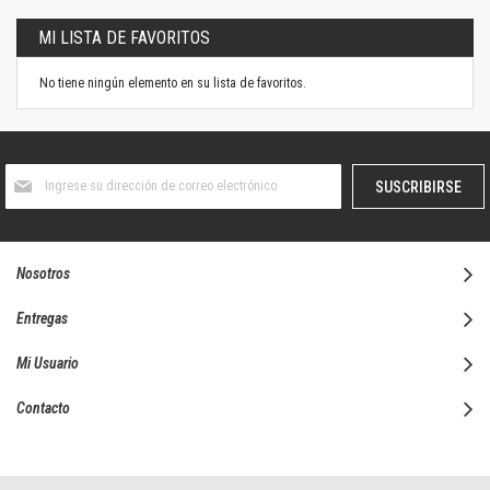
MI LISTA DE FAVORITOS
No tiene ningún elemento en su lista de favoritos.
Suscríbase
SUSCRIBIRSE
al
boletín
informativo:
Nosotros
Entregas
Mi Usuario
Contacto