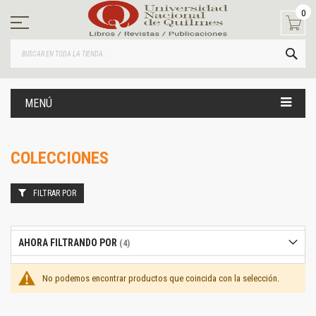
Ir
0
al
contenido
BUS
MENÚ
COLECCIONES
FILTRAR POR
AHORA FILTRANDO POR
No podemos encontrar productos que coincida con la selección.