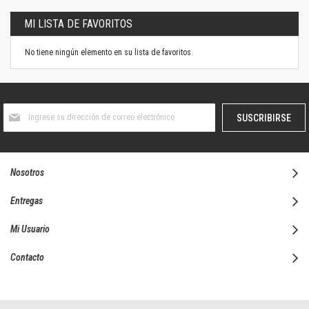
MI LISTA DE FAVORITOS
No tiene ningún elemento en su lista de favoritos.
Suscríbase
SUSCRIBIRSE
al
boletín
informativo:
Nosotros
Entregas
Mi Usuario
Contacto