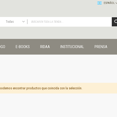
ESPAÑOL
Todas
TODAS
Publicaciones
OGO
E-BOOKS
RIDAA
INSTITUCIONAL
PRENSA
Editorial
Colecciones
Administración y economía
Coedición UNQ / Clacso
Coedición UNQ / UNC
Comunicación y cultura
Crímenes y violencias
podemos encontrar productos que coincida con la selección.
Cuadernos universitarios
Derechos humanos
Ediciones especiales
Géneros