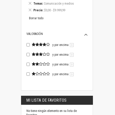
este
Eliminar
Temas
Comunicación y medios
artículo
este
Eliminar
Precio
$0,00 - $9.999,99
artículo
este
artículo
Borrar todo
VALORACIÓN
y por encima
0
y por encima
0
y por encima
0
y por encima
0
MI LISTA DE FAVORITOS
No tiene ningún elemento en su lista de