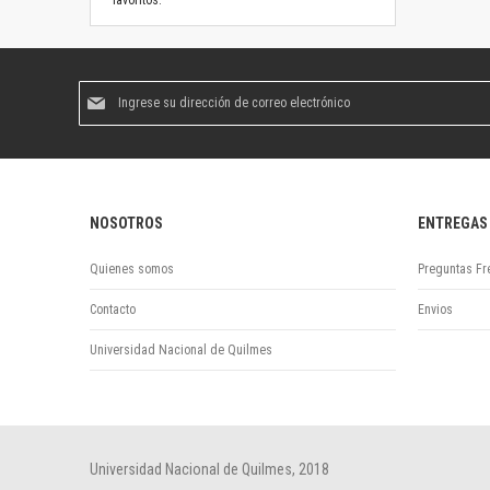
favoritos.
Suscríbase
al
boletín
informativo:
NOSOTROS
ENTREGAS
Quienes somos
Preguntas Fr
Contacto
Envios
Universidad Nacional de Quilmes
Universidad Nacional de Quilmes, 2018