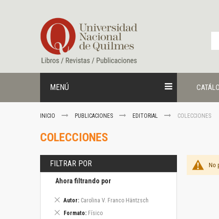
Ir
al
contenido
MENÚ
CATÁL
INICIO
PUBLICACIONES
EDITORIAL
COLECCIONES
COLECCIONES
FILTRAR POR
No 
Ahora filtrando por
Eliminar
Autor
Carolina V. Franco Häntzsch
este
Eliminar
Formato
Físico
artículo