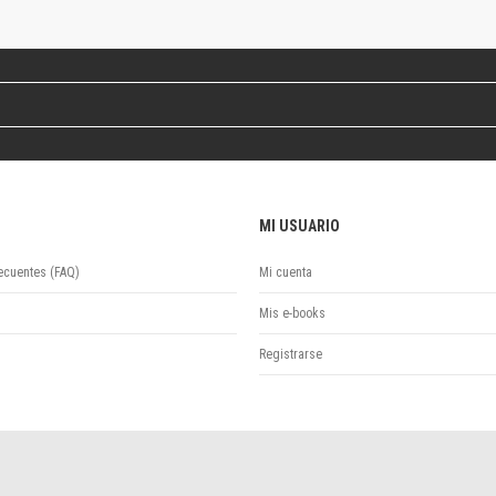
Revista de Ciencias Sociales. Segunda época
Fondo editorial
Biomedicina
Coediciones
Jornadas académicas
La ideología argentina
Libros de arte
Otros títulos
MI USUARIO
Textos para la enseñanza universitaria
Intersecciones
ecuentes (FAQ)
Mi cuenta
Convergencia. Entre memoria y sociedad
Filosofía y ciencia
Mis e-books
Política
Registrarse
Serie Clásica
Serie Contemporánea
Unidad de Publicaciones del Departamento de Ciencia y Tecnología
Colecciones
Universidad Virtual de Quilmes