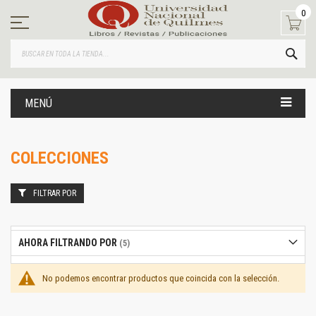
Ir
0
al
contenido
BUS
MENÚ
COLECCIONES
FILTRAR POR
AHORA FILTRANDO POR
No podemos encontrar productos que coincida con la selección.