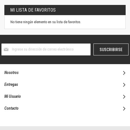
MI LISTA DE FAVORITOS
No tiene ningún elemento en su lista de favoritos.
Suscríbase
SUSCRIBIRSE
al
boletín
informativo:
Nosotros
Entregas
Mi Usuario
Contacto