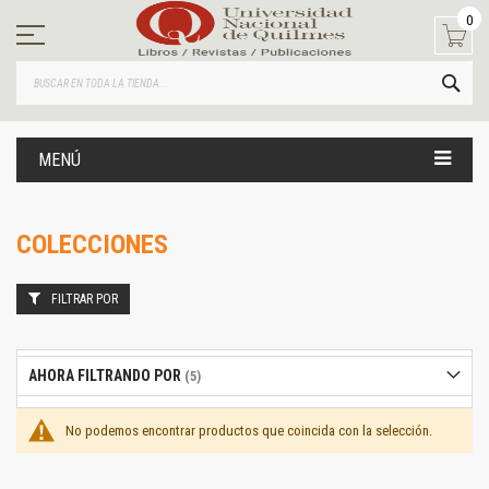
Ir
0
al
contenido
BUS
MENÚ
COLECCIONES
FILTRAR POR
AHORA FILTRANDO POR
No podemos encontrar productos que coincida con la selección.