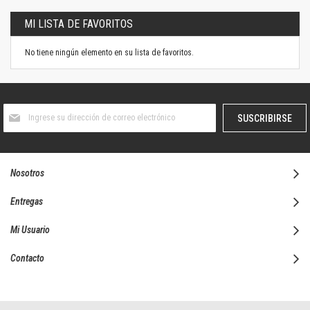
MI LISTA DE FAVORITOS
No tiene ningún elemento en su lista de favoritos.
Suscríbase
SUSCRIBIRSE
al
boletín
informativo:
Nosotros
Entregas
Mi Usuario
Contacto