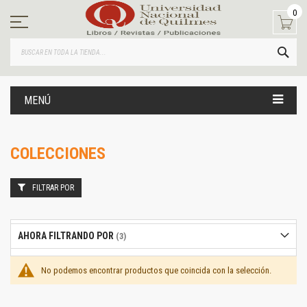
Ir
0
al
contenido
BUS
MENÚ
COLECCIONES
FILTRAR POR
AHORA FILTRANDO POR
No podemos encontrar productos que coincida con la selección.