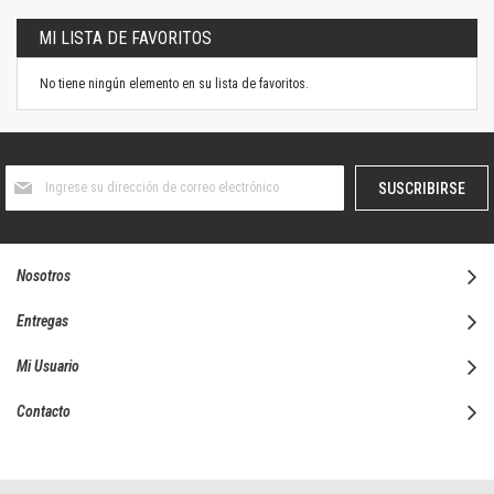
MI LISTA DE FAVORITOS
No tiene ningún elemento en su lista de favoritos.
Suscríbase
SUSCRIBIRSE
al
boletín
informativo:
Nosotros
Entregas
Mi Usuario
Contacto