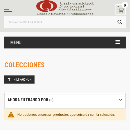
Ir
0
al
contenido
BUS
MENÚ
COLECCIONES
FILTRAR POR
AHORA FILTRANDO POR
No podemos encontrar productos que coincida con la selección.