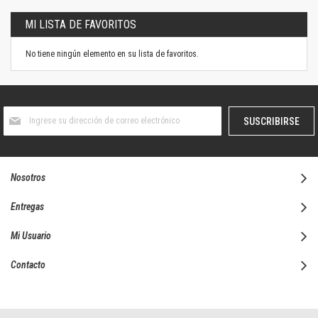
MI LISTA DE FAVORITOS
No tiene ningún elemento en su lista de favoritos.
Suscríbase
SUSCRIBIRSE
al
boletín
informativo:
Nosotros
Entregas
Mi Usuario
Contacto