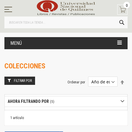
Ir
0
al
contenido
BUS
MENÚ
COLECCIONES
FILTRAR POR
Estab
Ordenar por
dire
desc
AHORA FILTRANDO POR
1
artículo