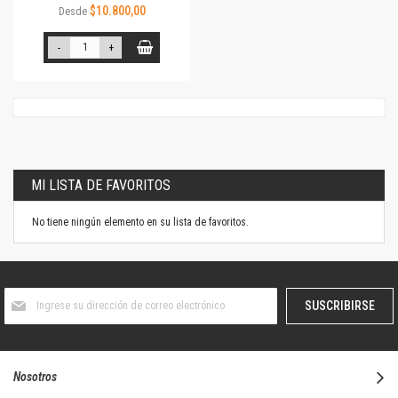
$10.800,00
Desde
-
+
MI LISTA DE FAVORITOS
No tiene ningún elemento en su lista de favoritos.
Suscríbase
SUSCRIBIRSE
al
boletín
informativo:
Nosotros