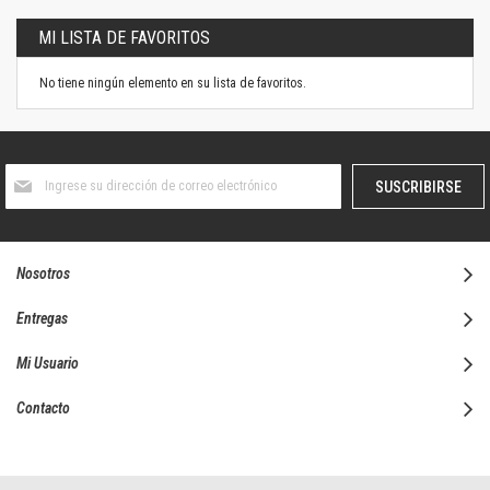
MI LISTA DE FAVORITOS
No tiene ningún elemento en su lista de favoritos.
Suscríbase
SUSCRIBIRSE
al
boletín
informativo:
Nosotros
Entregas
Mi Usuario
Contacto