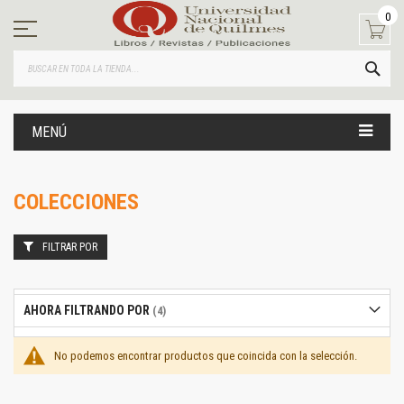
Ir
0
al
contenido
BUS
MENÚ
COLECCIONES
FILTRAR POR
AHORA FILTRANDO POR
No podemos encontrar productos que coincida con la selección.