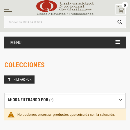
Ir
0
al
contenido
BUS
MENÚ
COLECCIONES
FILTRAR POR
AHORA FILTRANDO POR
No podemos encontrar productos que coincida con la selección.