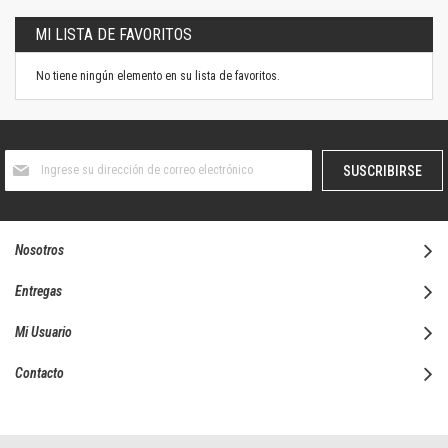
MI LISTA DE FAVORITOS
No tiene ningún elemento en su lista de favoritos.
Suscríbase
SUSCRIBIRSE
al
boletín
informativo:
Nosotros
Entregas
Mi Usuario
Contacto