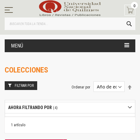
Ir
0
al
contenido
BUS
MENÚ
COLECCIONES
FILTRAR POR
Estab
Ordenar por
dire
desc
AHORA FILTRANDO POR
1
artículo