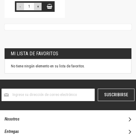
-
+
MI LISTA DE FAVORITOS
No tiene ningún elemento en su lista de favoritos.
Suscríbase
SUSCRIBIRSE
al
boletín
informativo:
Nosotros
Entregas