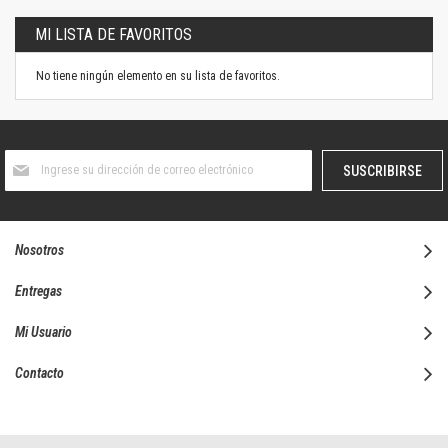
MI LISTA DE FAVORITOS
No tiene ningún elemento en su lista de favoritos.
Suscríbase
SUSCRIBIRSE
al
boletín
informativo:
Nosotros
Entregas
Mi Usuario
Contacto