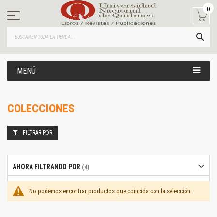
Ir
0
al
contenido
BUS
MENÚ
COLECCIONES
FILTRAR POR
AHORA FILTRANDO POR
No podemos encontrar productos que coincida con la selección.