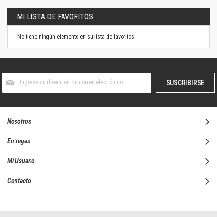
MI LISTA DE FAVORITOS
No tiene ningún elemento en su lista de favoritos.
Suscríbase
SUSCRIBIRSE
al
boletín
informativo:
Nosotros
Entregas
Mi Usuario
Contacto