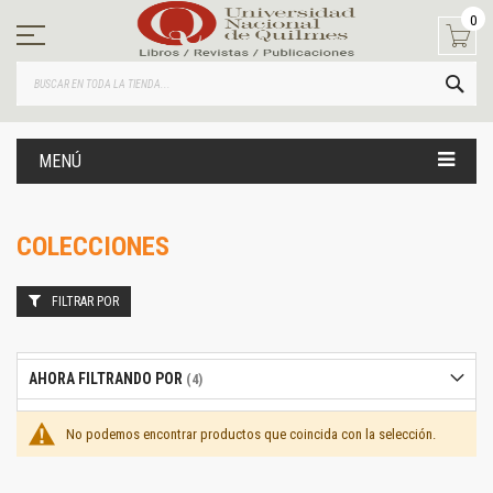
Ir
0
al
contenido
BUS
MENÚ
COLECCIONES
FILTRAR POR
AHORA FILTRANDO POR
No podemos encontrar productos que coincida con la selección.