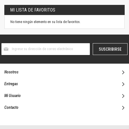
MI LISTA DE FAVORITOS
No tiene ningún elemento en su lista de favoritos.
Suscríbase
SUSCRIBIRSE
al
boletín
informativo:
Nosotros
Entregas
Mi Usuario
Contacto