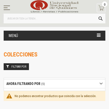
Ir
0
al
contenido
BUS
MENÚ
COLECCIONES
FILTRAR POR
AHORA FILTRANDO POR
No podemos encontrar productos que coincida con la selección.