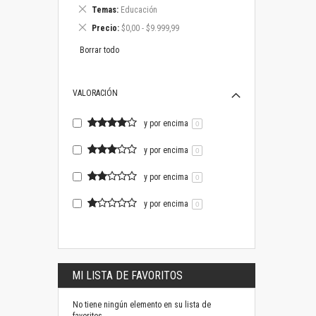
este
Eliminar
Temas
Educación
artículo
este
Eliminar
Precio
$0,00 - $9.999,99
artículo
este
artículo
Borrar todo
VALORACIÓN
y por encima
0
y por encima
0
y por encima
0
y por encima
0
MI LISTA DE FAVORITOS
No tiene ningún elemento en su lista de