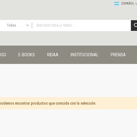
ESPAÑOL
Todas
TODAS
Publicaciones
OGO
E-BOOKS
RIDAA
INSTITUCIONAL
PRENSA
Editorial
Colecciones
Administración y economía
Coedición UNQ / Clacso
Coedición UNQ / UNC
Comunicación y cultura
Crímenes y violencias
podemos encontrar productos que coincida con la selección.
Cuadernos universitarios
Derechos humanos
Ediciones especiales
Géneros