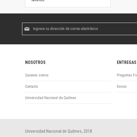
favoritos.
Suscríbase
al
boletín
informativo:
NOSOTROS
ENTREGAS
Quienes somos
Preguntas Fr
Contacto
Envios
Universidad Nacional de Quilmes
Universidad Nacional de Quilmes, 2018