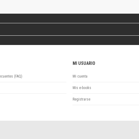
Revista de Ciencias Sociales. Segunda época
Fondo editorial
Biomedicina
Coediciones
Jornadas académicas
La ideología argentina
Libros de arte
Otros títulos
MI USUARIO
Textos para la enseñanza universitaria
Intersecciones
ecuentes (FAQ)
Mi cuenta
Convergencia. Entre memoria y sociedad
Filosofía y ciencia
Mis e-books
Política
Registrarse
Serie Clásica
Serie Contemporánea
Unidad de Publicaciones del Departamento de Ciencia y Tecnología
Colecciones
Universidad Virtual de Quilmes