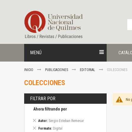
Ir
al
contenido
MENÚ
CATÁL
INICIO
PUBLICACIONES
EDITORIAL
COLECCIONES
COLECCIONES
FILTRAR POR
No 
Ahora filtrando por
Eliminar
Autor
Sergio Esteban Remesar
este
Eliminar
Formato
Digital
artículo