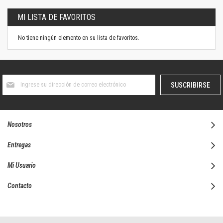
MI LISTA DE FAVORITOS
No tiene ningún elemento en su lista de favoritos.
Suscríbase
SUSCRIBIRSE
al
boletín
informativo:
Nosotros
Entregas
Mi Usuario
Contacto