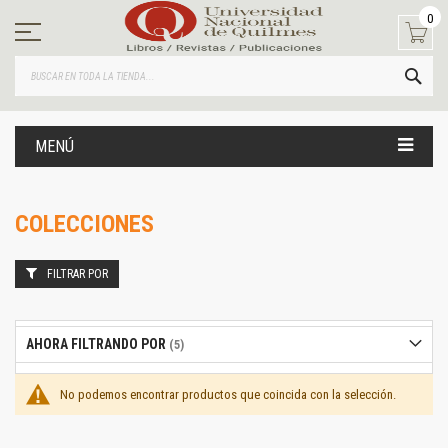
Ir
0
al
contenido
BUS
MENÚ
COLECCIONES
FILTRAR POR
AHORA FILTRANDO POR
No podemos encontrar productos que coincida con la selección.