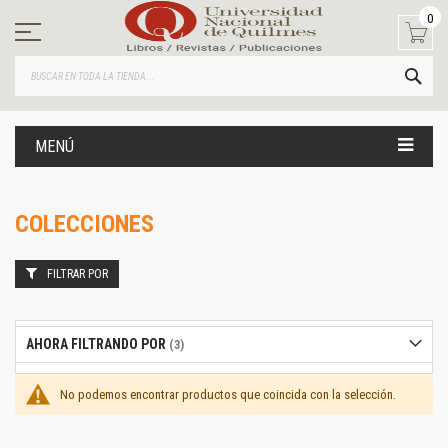
Ir
0
al
contenido
BUS
MENÚ
COLECCIONES
FILTRAR POR
AHORA FILTRANDO POR
No podemos encontrar productos que coincida con la selección.