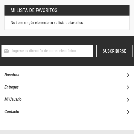
MI LISTA DE FAVORITOS
No tiene ningún elemento en su lista de favoritos.
Suscríbase
SUSCRIBIRSE
al
boletín
informativo:
Nosotros
Entregas
Mi Usuario
Contacto