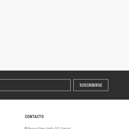
SUSCRIBIRSE
CONTACTO
Roque Sáenz Peña 352, Bernal