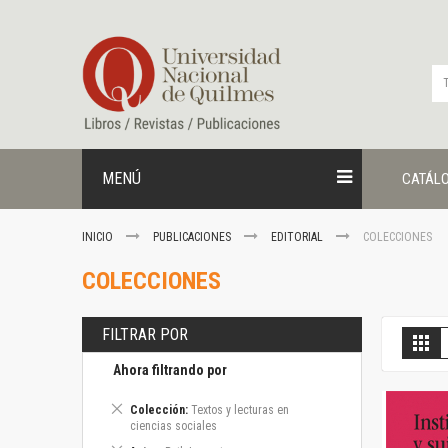
Ir
al
contenido
MENÚ
CATÁL
INICIO
PUBLICACIONES
EDITORIAL
COLECCIONES
COLECCIONES
FILTRAR POR
V
Gril
c
Ahora filtrando por
Eliminar
Colección
Textos y lecturas en
este
ciencias sociales
artículo