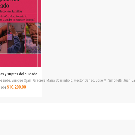
Horizontes en las artes
La ideología argentina y latinoamericana
Las ciudades y las ideas
Serie Nuevas aproximaciones
Serie Clásicos latinoamericanos
Medios&redes
Música y ciencia
Serie Arte sonoro
Nuevos enfoques en ciencia y tecnología
Sociedad-tecnología-ciencia
nes y sujetos del cuidado
Serie digital
ende, Enrique Ojám, Graciela María Scarímbolo, Héctor Ganso, José M. Simonetti, Juan Carlos
Territorio y acumulación: conflictividades y alternativas
$10.200,00
esde
Textos y lecturas en ciencias sociales
Serie Punto de encuentros
Publicaciones periódicas
Prismas
Redes
Revista de Ciencias Sociales. Primera época