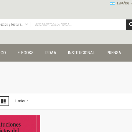
ESPAÑOL
Textos y lecturas en ciencias sociales
TODAS
Publicaciones
OGO
E-BOOKS
RIDAA
INSTITUCIONAL
PRENSA
Editorial
Colecciones
Administración y economía
Coedición UNQ / Clacso
Coedición UNQ / UNC
Comunicación y cultura
Crímenes y violencias
er
la
Lista
1
artículo
omo
Cuadernos universitarios
Derechos humanos
Ediciones especiales
Géneros