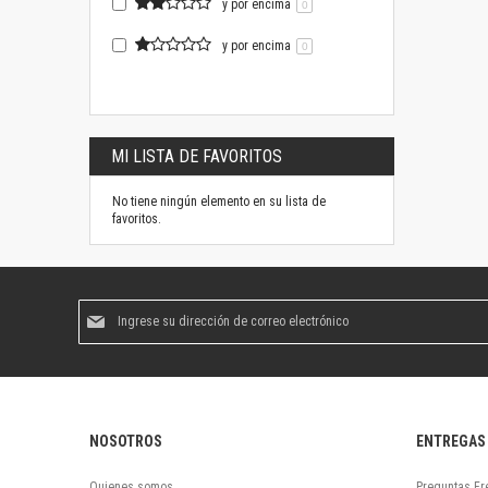
y por encima
0
y por encima
0
MI LISTA DE FAVORITOS
No tiene ningún elemento en su lista de
favoritos.
Suscríbase
al
boletín
informativo:
NOSOTROS
ENTREGAS
Quienes somos
Preguntas Fr