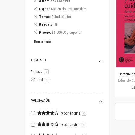
Eliminar
Autor
Ruth Leegstra
este
Eliminar
Digital
Contenido descargable
artículo
este
Eliminar
Temas
Salud pública
artículo
este
Eliminar
En venta
Si
artículo
este
Eliminar
Precio
$6.000,00 y superior
artículo
este
artículo
Borrar todo
FORMATO
Físico
artículo
1
Institucio
Digital
artículo
1
Eduardo Gos
D
VALORACIÓN
y por encima
0
y por encima
0