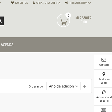
FAVORITOS
CREAR UNA CUENTA
INICIAR SESIÓN
0
MI CARRITO
BUSCAR
0.00
AGENDA
Contacto
Puntos de
venta
Establecer
Ordenar por
dirección
descendente
Asistencia al
usuario