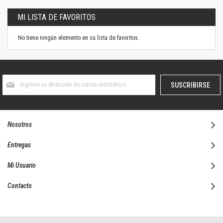
MI LISTA DE FAVORITOS
No tiene ningún elemento en su lista de favoritos.
Suscríbase
SUSCRIBIRSE
al
boletín
informativo:
Nosotros
Entregas
Mi Usuario
Contacto