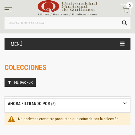
Ir
0
al
contenido
BUS
MENÚ
COLECCIONES
FILTRAR POR
AHORA FILTRANDO POR
No podemos encontrar productos que coincida con la selección.