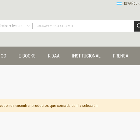
ESPAÑOL
Textos y lecturas en ciencias sociales
TODAS
Publicaciones
OGO
E-BOOKS
RIDAA
INSTITUCIONAL
PRENSA
Editorial
Colecciones
Administración y economía
Coedición UNQ / Clacso
Coedición UNQ / UNC
Comunicación y cultura
Crímenes y violencias
podemos encontrar productos que coincida con la selección.
Cuadernos universitarios
Derechos humanos
Ediciones especiales
Géneros