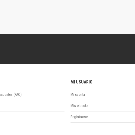
Revista de Ciencias Sociales. Segunda época
Fondo editorial
Biomedicina
Coediciones
Jornadas académicas
La ideología argentina
Libros de arte
Otros títulos
Textos para la enseñanza universitaria
Intersecciones
Convergencia. Entre memoria y sociedad
MI USUARIO
Filosofía y ciencia
Política
ecuentes (FAQ)
Mi cuenta
Serie Clásica
Mis e-books
Serie Contemporánea
Unidad de Publicaciones del Departamento de Ciencia y Tecnología
Registrarse
Colecciones
Universidad Virtual de Quilmes