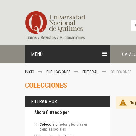
Ir
al
contenido
MENÚ
CATÁL
INICIO
PUBLICACIONES
EDITORIAL
COLECCIONES
COLECCIONES
FILTRAR POR
No 
Ahora filtrando por
Eliminar
Colección
Textos y lecturas en
este
ciencias sociales
artículo