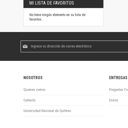
MI LISTA DE FAVORITOS
No tiene ningún elemento en su lista de
favoritos.
Suscríbase
al
boletín
informativo:
NOSOTROS
ENTREGAS
Quienes somos
Preguntas Fr
Contacto
Envios
Universidad Nacional de Quilmes