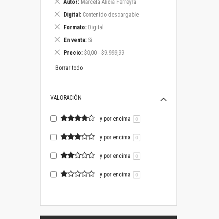
Eliminar
Autor
Marcela Alicia Ferreyra
este
Eliminar
Digital
Contenido descargable
artículo
este
Eliminar
Formato
Digital
artículo
este
Eliminar
En venta
Si
artículo
este
Eliminar
Precio
$0,00 - $9.999,99
artículo
este
artículo
Borrar todo
VALORACIÓN
y por encima
0
y por encima
0
y por encima
0
y por encima
0