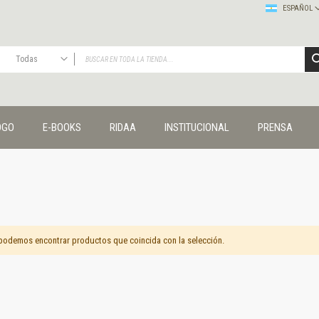
ESPAÑOL
Todas
TODAS
Publicaciones
OGO
E-BOOKS
RIDAA
INSTITUCIONAL
PRENSA
Editorial
Colecciones
Administración y economía
Coedición UNQ / Clacso
Coedición UNQ / UNC
Comunicación y cultura
Crímenes y violencias
podemos encontrar productos que coincida con la selección.
Cuadernos universitarios
Derechos humanos
Ediciones especiales
Géneros