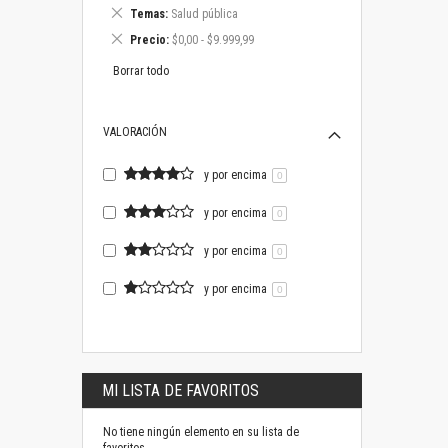
este
Eliminar
Temas
Salud pública
artículo
este
Eliminar
Precio
$0,00 - $9.999,99
artículo
este
artículo
Borrar todo
VALORACIÓN
y por encima
0
y por encima
0
y por encima
0
y por encima
0
MI LISTA DE FAVORITOS
No tiene ningún elemento en su lista de