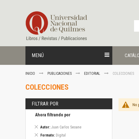
Ir
al
contenido
MENÚ
CATÁL
INICIO
PUBLICACIONES
EDITORIAL
COLECCIONES
COLECCIONES
FILTRAR POR
No 
Ahora filtrando por
Eliminar
Autor
Juan Carlos Seoane
este
Eliminar
Formato
Digital
artículo