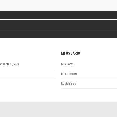
Revista de Ciencias Sociales. Segunda época
Fondo editorial
Biomedicina
Coediciones
Jornadas académicas
La ideología argentina
Libros de arte
Otros títulos
MI USUARIO
Textos para la enseñanza universitaria
Intersecciones
ecuentes (FAQ)
Mi cuenta
Convergencia. Entre memoria y sociedad
Filosofía y ciencia
Mis e-books
Política
Registrarse
Serie Clásica
Serie Contemporánea
Unidad de Publicaciones del Departamento de Ciencia y Tecnología
Colecciones
Universidad Virtual de Quilmes