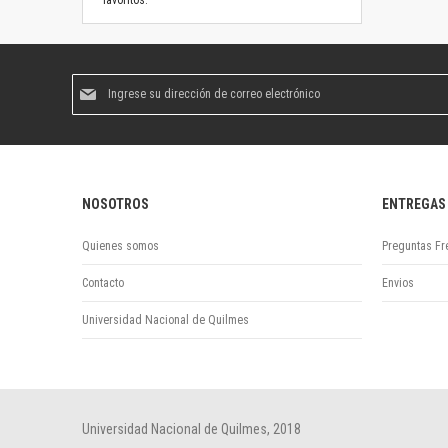
favoritos.
Suscríbase
al
boletín
informativo:
NOSOTROS
ENTREGAS
Quienes somos
Preguntas Fr
Contacto
Envios
Universidad Nacional de Quilmes
Universidad Nacional de Quilmes, 2018