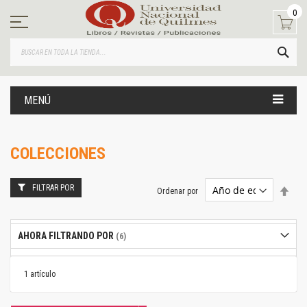
Ir
0
al
contenido
BUS
MENÚ
COLECCIONES
FILTRAR POR
Estab
Ordenar por
dire
desc
AHORA FILTRANDO POR
1
artículo