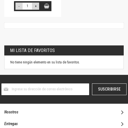
-
+
MI LISTA DE FAVORITOS
No tiene ningún elemento en su lista de favoritos.
Suscríbase
SUSCRIBIRSE
al
boletín
informativo:
Nosotros
Entregas