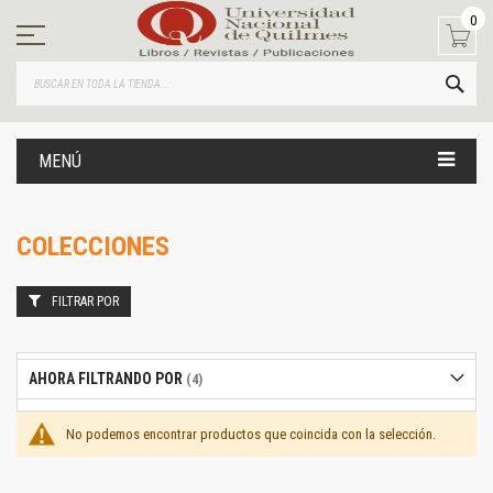
Ir
0
al
contenido
BUS
MENÚ
COLECCIONES
FILTRAR POR
AHORA FILTRANDO POR
No podemos encontrar productos que coincida con la selección.