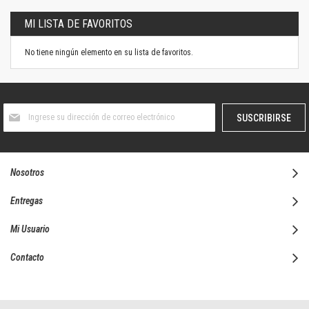
MI LISTA DE FAVORITOS
No tiene ningún elemento en su lista de favoritos.
Suscríbase
SUSCRIBIRSE
al
boletín
informativo:
Nosotros
Entregas
Mi Usuario
Contacto