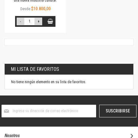
una nueva industria cultural.
$10.800,00
Desde
-
+
MI LISTA DE FAVORITOS
No tiene ningún elemento en su lista de favoritos.
Suscríbase
SUSCRIBIRSE
al
boletín
informativo:
Nosotros