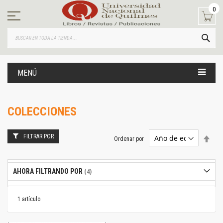
Ir
0
al
contenido
BUS
MENÚ
COLECCIONES
FILTRAR POR
Estab
Ordenar por
dire
desc
AHORA FILTRANDO POR
1
artículo