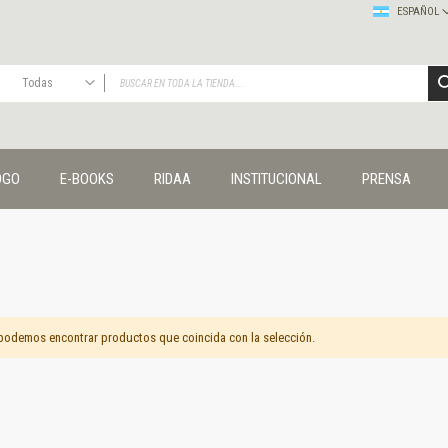
ESPAÑOL
Todas
TODAS
Publicaciones
OGO
E-BOOKS
RIDAA
INSTITUCIONAL
PRENSA
Editorial
Colecciones
Administración y economía
Coedición UNQ / Clacso
Coedición UNQ / UNC
Comunicación y cultura
Crímenes y violencias
podemos encontrar productos que coincida con la selección.
Cuadernos universitarios
Derechos humanos
Ediciones especiales
Géneros