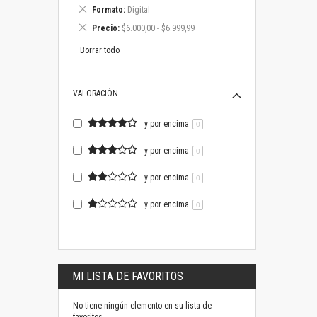
este
Eliminar
Formato
Digital
artículo
este
Eliminar
Precio
$6.000,00 - $6.999,99
artículo
este
artículo
Borrar todo
VALORACIÓN
y por encima
0
y por encima
0
y por encima
0
y por encima
0
MI LISTA DE FAVORITOS
No tiene ningún elemento en su lista de