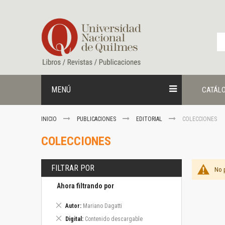
Ir
al
contenido
MENÚ
CATÁL
INICIO
PUBLICACIONES
EDITORIAL
COLECCIONES
COLECCIONES
FILTRAR POR
No 
Ahora filtrando por
Eliminar
Autor
Mariano Dagatti
este
Eliminar
Digital
Contenido descargable
artículo