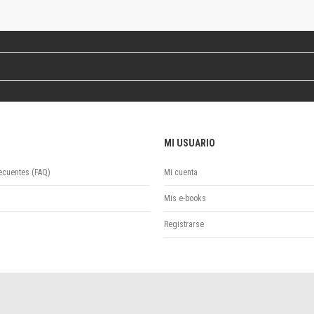
Revista de Ciencias Sociales. Segunda época
Fondo editorial
Biomedicina
Coediciones
Jornadas académicas
La ideología argentina
Libros de arte
Otros títulos
MI USUARIO
Textos para la enseñanza universitaria
Intersecciones
ecuentes (FAQ)
Mi cuenta
Convergencia. Entre memoria y sociedad
Filosofía y ciencia
Mis e-books
Política
Registrarse
Serie Clásica
Serie Contemporánea
Unidad de Publicaciones del Departamento de Ciencia y Tecnología
Colecciones
Universidad Virtual de Quilmes