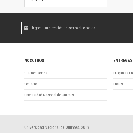
favoritos.
Suscríbase
al
boletín
informativo:
NOSOTROS
ENTREGAS
Quienes somos
Preguntas Fr
Contacto
Envios
Universidad Nacional de Quilmes
Universidad Nacional de Quilmes, 2018