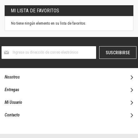
MI LISTA DE FAVORITOS
No tiene ningún elemento en su lista de favoritos.
Suscríbase
SUSCRIBIRSE
al
boletín
informativo:
Nosotros
Entregas
Mi Usuario
Contacto