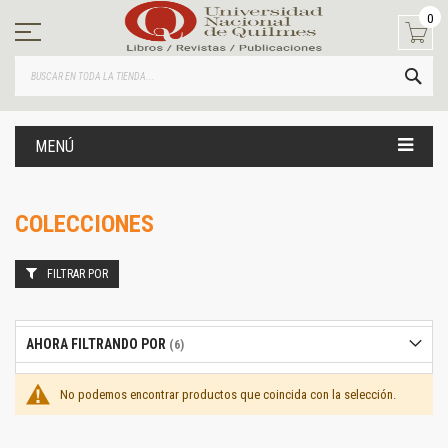
Ir
0
al
contenido
BUS
MENÚ
COLECCIONES
FILTRAR POR
AHORA FILTRANDO POR
No podemos encontrar productos que coincida con la selección.