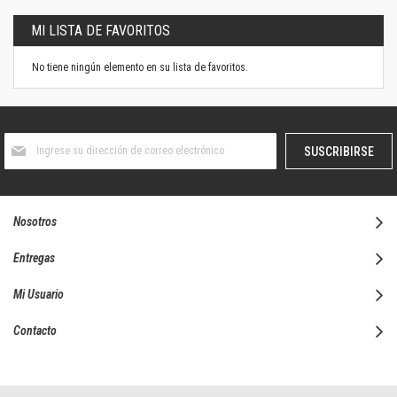
MI LISTA DE FAVORITOS
No tiene ningún elemento en su lista de favoritos.
Suscríbase
SUSCRIBIRSE
al
boletín
informativo:
Nosotros
Entregas
Mi Usuario
Contacto