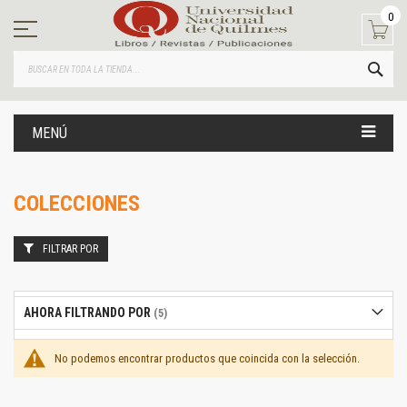
Ir
0
al
contenido
BUS
MENÚ
COLECCIONES
FILTRAR POR
AHORA FILTRANDO POR
No podemos encontrar productos que coincida con la selección.