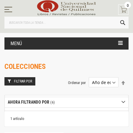
Ir
0
al
contenido
BUS
MENÚ
COLECCIONES
FILTRAR POR
Estab
Ordenar por
dire
desc
AHORA FILTRANDO POR
1
artículo