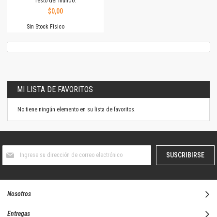
resto del mundo.
$0,00
Sin Stock Físico
MI LISTA DE FAVORITOS
No tiene ningún elemento en su lista de favoritos.
Suscríbase
SUSCRIBIRSE
al
boletín
informativo:
Nosotros
Entregas