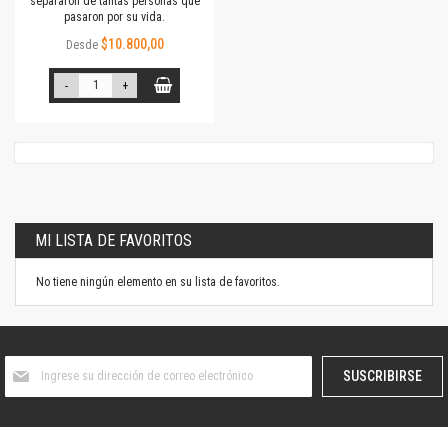
separaron de tantas personas que
pasaron por su vida.
$10.800,00
Desde
-
+
MI LISTA DE FAVORITOS
No tiene ningún elemento en su lista de favoritos.
Suscríbase
SUSCRIBIRSE
al
boletín
informativo: