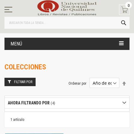
Ir
0
al
contenido
BUS
MENÚ
COLECCIONES
FILTRAR POR
Estab
Ordenar por
dire
desc
AHORA FILTRANDO POR
1
artículo