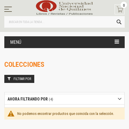
Ir
0
al
contenido
BUS
MENÚ
COLECCIONES
FILTRAR POR
AHORA FILTRANDO POR
No podemos encontrar productos que coincida con la selección.