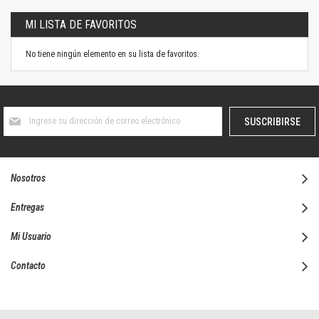
MI LISTA DE FAVORITOS
No tiene ningún elemento en su lista de favoritos.
Suscríbase
SUSCRIBIRSE
al
boletín
informativo:
Nosotros
Entregas
Mi Usuario
Contacto