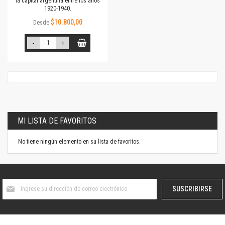
la capital argentina entre los años
1920-1940.
$10.800,00
Desde
-
+
MI LISTA DE FAVORITOS
No tiene ningún elemento en su lista de favoritos.
Suscríbase
SUSCRIBIRSE
al
boletín
informativo: