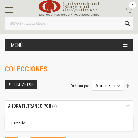
Ir
0
al
contenido
BUS
MENÚ
COLECCIONES
FILTRAR POR
Estab
Ordenar por
dire
desc
AHORA FILTRANDO POR
1
artículo