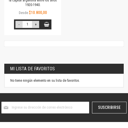
la capital argentina entre los años
1920-1940.
$10.800,00
Desde
-
+
MI LISTA DE FAVORITOS
No tiene ningún elemento en su lista de favoritos.
Suscríbase
SUSCRIBIRSE
al
boletín
informativo: