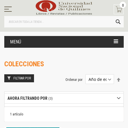
Ir
0
al
contenido
BUS
MENÚ
COLECCIONES
FILTRAR POR
Estab
Ordenar por
dire
desc
AHORA FILTRANDO POR
1
artículo