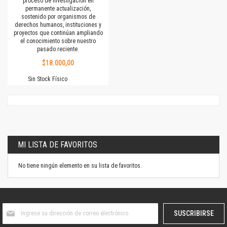
proceso de investigación en
permanente actualización,
sostenido por organismos de
derechos humanos, instituciones y
proyectos que continúan ampliando
el conocimiento sobre nuestro
pasado reciente.
$18.000,00
Sin Stock Físico
MI LISTA DE FAVORITOS
No tiene ningún elemento en su lista de favoritos.
Suscríbase
SUSCRIBIRSE
al
boletín