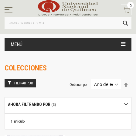
Ir
0
al
contenido
BUS
MENÚ
COLECCIONES
FILTRAR POR
Estab
Ordenar por
dire
desc
AHORA FILTRANDO POR
1
artículo