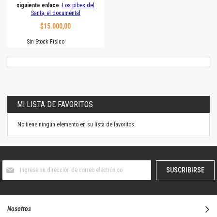
siguiente enlace
:
Los pibes del
Santa, el documental
$15.000,00
Sin Stock Físico
MI LISTA DE FAVORITOS
No tiene ningún elemento en su lista de favoritos.
Suscríbase
SUSCRIBIRSE
al
boletín
informativo:
Nosotros