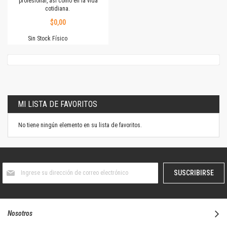
profesional, así como en la vida
cotidiana.
$0,00
Sin Stock Físico
MI LISTA DE FAVORITOS
No tiene ningún elemento en su lista de favoritos.
Suscríbase
SUSCRIBIRSE
al
boletín
informativo:
Nosotros