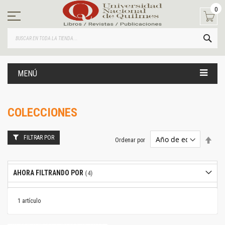
Ir
0
al
contenido
BUS
MENÚ
COLECCIONES
FILTRAR POR
Estab
Ordenar por
dire
desc
AHORA FILTRANDO POR
1
artículo