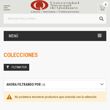
Ir
0
al
contenido
BUS
MENÚ
COLECCIONES
FILTRAR POR
AHORA FILTRANDO POR
No podemos encontrar productos que coincida con la selección.