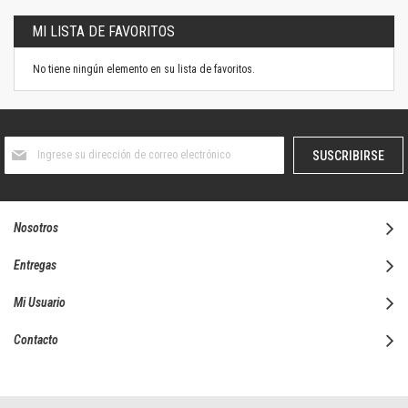
MI LISTA DE FAVORITOS
No tiene ningún elemento en su lista de favoritos.
Suscríbase
SUSCRIBIRSE
al
boletín
informativo:
Nosotros
Entregas
Mi Usuario
Contacto