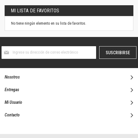
MI LISTA DE FAVORITOS
No tiene ningún elemento en su lista de favoritos.
Suscríbase
SUSCRIBIRSE
al
boletín
informativo:
Nosotros
Entregas
Mi Usuario
Contacto