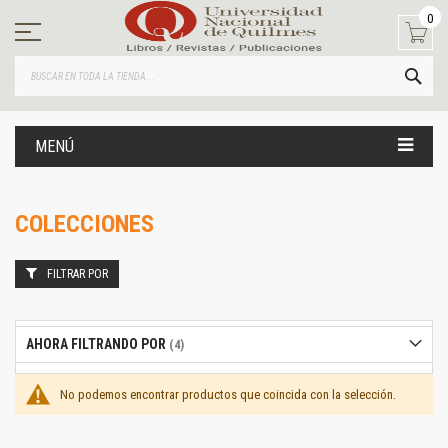
Ir
0
al
contenido
BUS
MENÚ
COLECCIONES
FILTRAR POR
AHORA FILTRANDO POR
No podemos encontrar productos que coincida con la selección.