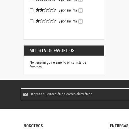
y por encima
0
y por encima
0
MI LISTA DE FAVORITOS
No tiene ningún elemento en su lista de
favoritos.
Suscríbase
al
boletín
informativo:
NOSOTROS
ENTREGAS