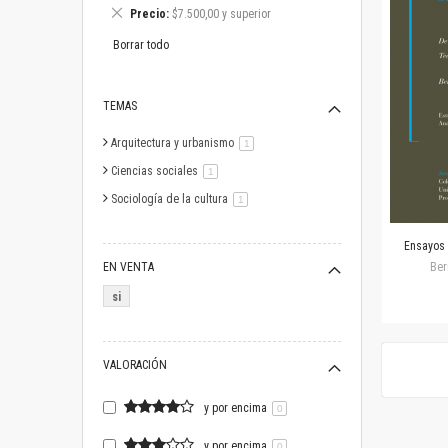
este
Eliminar
Precio
$7.500,00 y superior
artículo
este
artículo
Borrar todo
TEMAS
Arquitectura y urbanismo
artículo
1
Ciencias sociales
artículo
1
Sociología de la cultura
artículo
1
Ensayos s
EN VENTA
Ber
si
VALORACIÓN
y por encima
0
y por encima
0