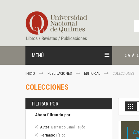
Ir
al
contenido
MENÚ
CATÁL
INICIO
PUBLICACIONES
EDITORIAL
COLECCIONES
COLECCIONES
FILTRAR POR
V
Gril
c
Ahora filtrando por
Eliminar
Autor
Bernardo Canal Feijóo
este
Eliminar
Formato
Físico
artículo