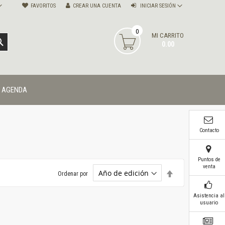
FAVORITOS
CREAR UNA CUENTA
INICIAR SESIÓN
0
MI CARRITO
BUSCAR
0.00
AGENDA
Contacto
Puntos de
venta
Establecer
Ordenar por
dirección
descendente
Asistencia al
usuario