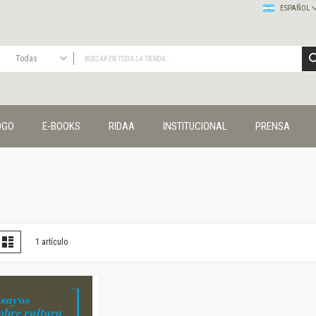
ESPAÑOL
Todas
TODAS
Publicaciones
OGO
E-BOOKS
RIDAA
INSTITUCIONAL
PRENSA
Editorial
Colecciones
Administración y economía
Coedición UNQ / Clacso
Coedición UNQ / UNC
Comunicación y cultura
Crímenes y violencias
er
la
Lista
1
artículo
omo
Cuadernos universitarios
Derechos humanos
Ediciones especiales
Géneros