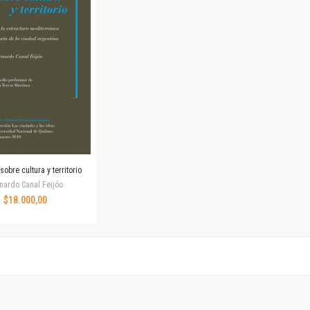
Horizontes en las artes
La ideología argentina y latinoamericana
Las ciudades y las ideas
Serie Nuevas aproximaciones
Serie Clásicos latinoamericanos
Medios&redes
Música y ciencia
Serie Arte sonoro
Nuevos enfoques en ciencia y tecnología
Sociedad-tecnología-ciencia
obre cultura y territorio
Serie digital
nardo Canal Feijóo
Territorio y acumulación: conflictividades y alternativas
$18.000,00
Textos y lecturas en ciencias sociales
Serie Punto de encuentros
Publicaciones periódicas
Prismas
Redes
Revista de Ciencias Sociales. Primera época