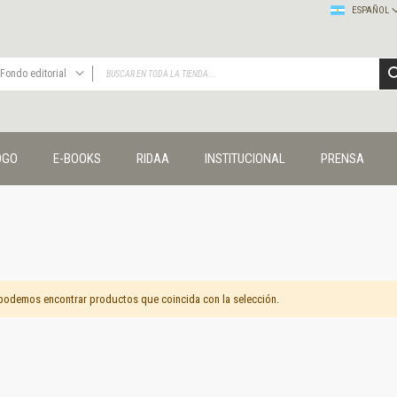
ESPAÑOL
Fondo editorial
TODAS
Publicaciones
OGO
E-BOOKS
RIDAA
INSTITUCIONAL
PRENSA
Editorial
Colecciones
Administración y economía
Coedición UNQ / Clacso
Coedición UNQ / UNC
Comunicación y cultura
Crímenes y violencias
podemos encontrar productos que coincida con la selección.
Cuadernos universitarios
Derechos humanos
Ediciones especiales
Géneros