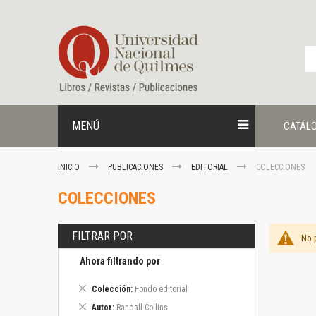
Ir
al
contenido
MENÚ
CATÁL
INICIO
PUBLICACIONES
EDITORIAL
COLECCIONES
COLECCIONES
FILTRAR POR
No 
Ahora filtrando por
Eliminar
Colección
Fondo editorial
este
Eliminar
Autor
Randall Collins
artículo