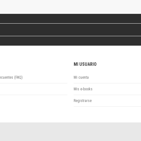
Revista de Ciencias Sociales. Segunda época
Fondo editorial
Biomedicina
Coediciones
Jornadas académicas
La ideología argentina
Libros de arte
Otros títulos
MI USUARIO
Textos para la enseñanza universitaria
Intersecciones
ecuentes (FAQ)
Mi cuenta
Convergencia. Entre memoria y sociedad
Filosofía y ciencia
Mis e-books
Política
Registrarse
Serie Clásica
Serie Contemporánea
Unidad de Publicaciones del Departamento de Ciencia y Tecnología
Colecciones
Universidad Virtual de Quilmes