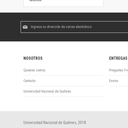
favoritos.
Suscríbase
al
boletín
informativo:
NOSOTROS
ENTREGAS
Quienes somos
Preguntas Fr
Contacto
Envios
Universidad Nacional de Quilmes
Universidad Nacional de Quilmes, 2018