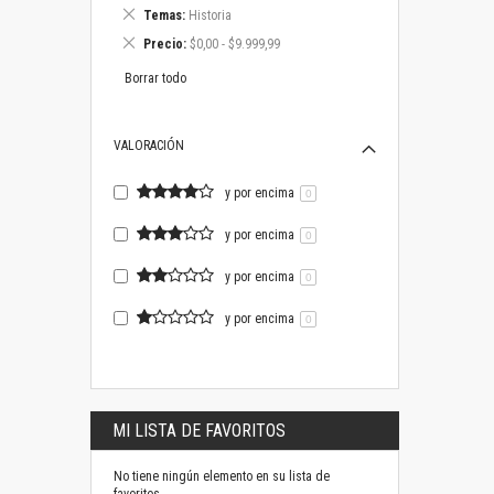
este
Eliminar
Temas
Historia
artículo
este
Eliminar
Precio
$0,00 - $9.999,99
artículo
este
artículo
Borrar todo
VALORACIÓN
y por encima
0
y por encima
0
y por encima
0
y por encima
0
MI LISTA DE FAVORITOS
No tiene ningún elemento en su lista de