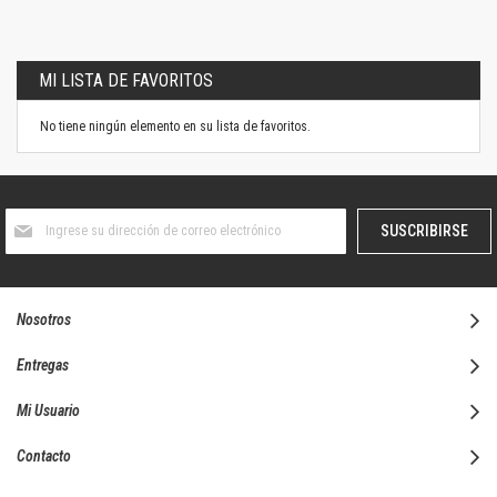
MI LISTA DE FAVORITOS
No tiene ningún elemento en su lista de favoritos.
Suscríbase
SUSCRIBIRSE
al
boletín
informativo:
Nosotros
Entregas
Mi Usuario
Contacto