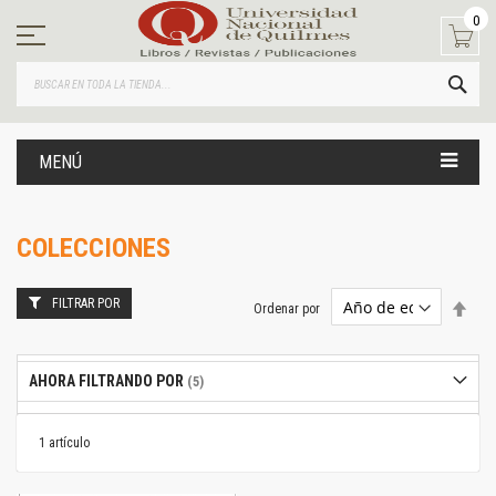
Ir
0
al
contenido
BUS
MENÚ
COLECCIONES
FILTRAR POR
Estab
Ordenar por
dire
desc
AHORA FILTRANDO POR
1
artículo