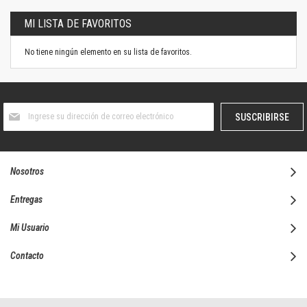
MI LISTA DE FAVORITOS
No tiene ningún elemento en su lista de favoritos.
Suscríbase
SUSCRIBIRSE
al
boletín
informativo:
Nosotros
Entregas
Mi Usuario
Contacto