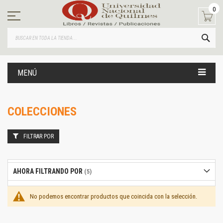
Ir
0
al
contenido
BUS
MENÚ
COLECCIONES
FILTRAR POR
AHORA FILTRANDO POR
No podemos encontrar productos que coincida con la selección.