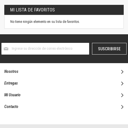
MI LISTA DE FAVORITOS
No tiene ningún elemento en su lista de favoritos.
Suscríbase
SUSCRIBIRSE
al
boletín
informativo:
Nosotros
Entregas
Mi Usuario
Contacto