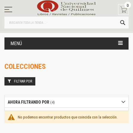
Ir
0
al
contenido
BUS
MENÚ
COLECCIONES
FILTRAR POR
AHORA FILTRANDO POR
No podemos encontrar productos que coincida con la selección.