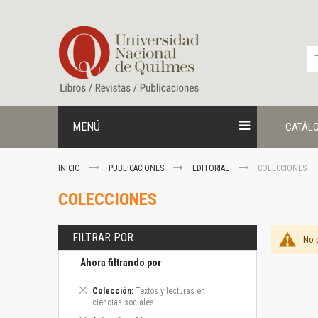
Ir
al
contenido
MENÚ
CATÁL
INICIO
PUBLICACIONES
EDITORIAL
COLECCIONES
COLECCIONES
FILTRAR POR
No 
Ahora filtrando por
Eliminar
Colección
Textos y lecturas en
este
ciencias sociales
artículo