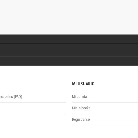
Revista de Ciencias Sociales. Segunda época
Fondo editorial
Biomedicina
Coediciones
Jornadas académicas
La ideología argentina
Libros de arte
Otros títulos
Textos para la enseñanza universitaria
Intersecciones
Convergencia. Entre memoria y sociedad
MI USUARIO
Filosofía y ciencia
Política
ecuentes (FAQ)
Mi cuenta
Serie Clásica
Mis e-books
Serie Contemporánea
Unidad de Publicaciones del Departamento de Ciencia y Tecnología
Registrarse
Colecciones
Universidad Virtual de Quilmes