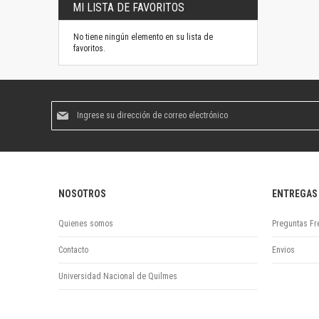
MI LISTA DE FAVORITOS
No tiene ningún elemento en su lista de
favoritos.
Suscríbase
al
boletín
informativo:
NOSOTROS
ENTREGAS
Quienes somos
Preguntas Fr
Contacto
Envios
Universidad Nacional de Quilmes