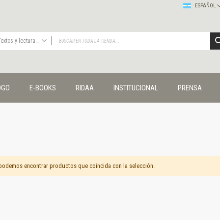
ESPAÑOL
Textos y lecturas en ciencias sociales
TODAS
Publicaciones
OGO
E-BOOKS
RIDAA
INSTITUCIONAL
PRENSA
Editorial
Colecciones
Administración y economía
Coedición UNQ / Clacso
Coedición UNQ / UNC
Comunicación y cultura
Crímenes y violencias
podemos encontrar productos que coincida con la selección.
Cuadernos universitarios
Derechos humanos
Ediciones especiales
Géneros