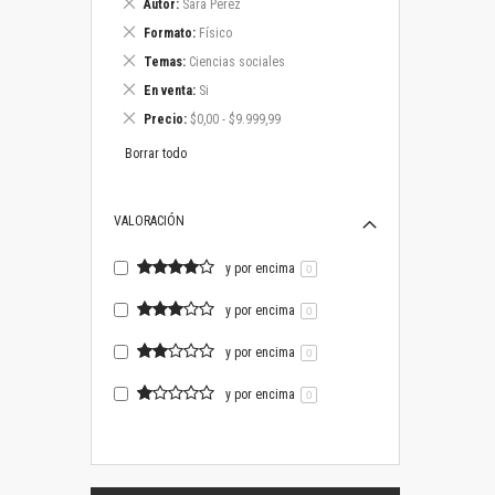
Eliminar
Autor
Sara Pérez
este
Eliminar
Formato
Físico
artículo
este
Eliminar
Temas
Ciencias sociales
artículo
este
Eliminar
En venta
Si
artículo
este
Eliminar
Precio
$0,00 - $9.999,99
artículo
este
artículo
Borrar todo
VALORACIÓN
y por encima
0
y por encima
0
y por encima
0
y por encima
0