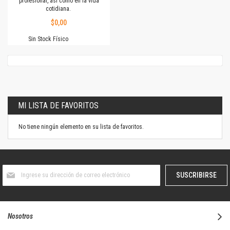
profesional, así como en la vida
cotidiana.
$0,00
Sin Stock Físico
MI LISTA DE FAVORITOS
No tiene ningún elemento en su lista de favoritos.
Suscríbase
SUSCRIBIRSE
al
boletín
informativo:
Nosotros