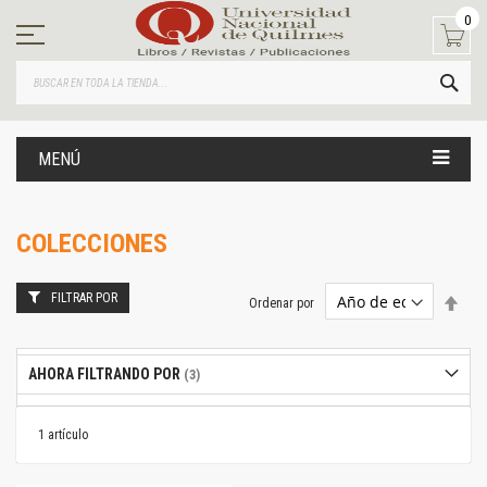
Ir
0
al
contenido
BUS
MENÚ
COLECCIONES
FILTRAR POR
Estab
Ordenar por
dire
desc
AHORA FILTRANDO POR
1
artículo